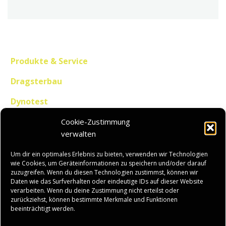
post:
Produkte & Service
Dragsterbau
Dynotest
Honda CBX
Cookie-Zustimmung
verwalten
Zu verkaufen
Um dir ein optimales Erlebnis zu bieten, verwenden wir Technologien
Kontakt
wie Cookies, um Geräteinformationen zu speichern und/oder darauf
zuzugreifen. Wenn du diesen Technologien zustimmst, können wir
News
Daten wie das Surfverhalten oder eindeutige IDs auf dieser Website
verarbeiten. Wenn du deine Zustimmung nicht erteilst oder
zurückziehst, können bestimmte Merkmale und Funktionen
beeinträchtigt werden.