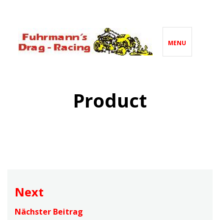
Skip
to
content
MENU
FUHRMANNS DRAG
Hier findet man immer noch ein Lösung!
RACING
Product
Beitragsnavigation
Next
Nächster Beitrag
Next